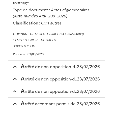
tournage
Type de document :
Actes réglementaires
(Acte numéro ARR_200_2026)
Classification :
6.1.11 autres
COMMUNE DE LA REOLE (SIRET 21330352200014)
1 ESP DU GENERAL DE GAULLE
33190 LA REOLE
Publié le : 03/08/2026
a
rrêté de non-opposition-dp0333522600028-25 avenue du maréchal fauch
23/07/2026
a
rrêté de non opposition-dp0333522600025-16 rue du docteur rougier
23/07/2026
a
rrêté de non opposition-dp0333522600024-432 impasse la borie
23/07/2026
a
rrêté accordant permis de construire-pc0333522600001-310 rue marie curie
23/07/2026