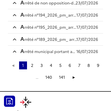
a
rrêté de non opposition-dp0333522600030-4allée des lilas
23/07/2026
a
rrêté n°194_2026_pm_arrêté municipal portant autorisation de tournage et réglementation temporaire de la circulation et du stationnement à l’occasion du tournage du film tu feras tomber les rois .
17/07/2026
a
rrêté n°195_2026_pm_arrêté portant abrogation de l’arrêté 165/2026.
17/07/2026
a
rrêté n°189_2026_pm_ arrêté municipal portant autorisation d’organisation du festival “vivacite” dans le prieuré des bénédictins les 17 et 18 juillet 2026.
17/07/2026
a
rrêté municipal portant autorisation d’organiser la manifestation « match de foot argentine-espagne », le dimanche 19 juillet sur l’esplanade de la mairie
16/07/2026
◄
1
2
3
4
5
6
7
8
9
…
140
141
►